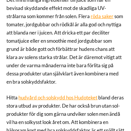
bevisad skyddande effekt mot de skadliga UV-
strålarna som kommer från solen. Flera
röda saker
som
tomater, jordgubbar och rödkål är alla god och nyttiga
att blanda ner i juicen. Att dricka ett par deciliter
tomatjuice eller en smoothie med jordgubbar som
grund är både gott och förbättrar hudens chans att
klara av solens starka strålar. Det är däremot vitigt att
under de varma månaderna inte bara förlita sig på
dessa produkter utan självklart även kombinera med
en bra solskyddsfaktor.
Hitta
hudvård och solskydd hos Hudoteket
bland deras
stora utbud av produkter. De har också brun utan sol-
produkter för dig som gärna undviker solen men ändå
vil ha en solkysst look året om. Att kombinera en
hälsosam kost med bra solskyddsfaktor är ett snällt sätt