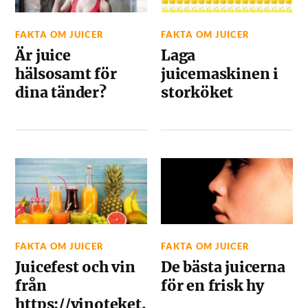
FAKTA OM JUICER
FAKTA OM JUICER
Är juice
Laga
hälsosamt för
juicemaskinen i
dina tänder?
storköket
FAKTA OM JUICER
FAKTA OM JUICER
Juicefest och vin
De bästa juicerna
från
för en frisk hy
https://vinoteket.