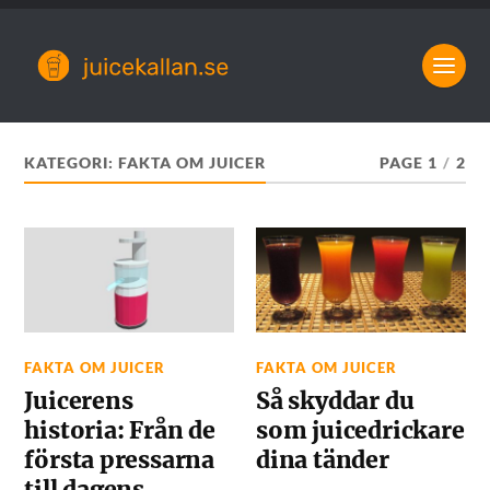
KATEGORI:
FAKTA OM JUICER
PAGE 1
/
2
FAKTA OM JUICER
FAKTA OM JUICER
Juicerens
Så skyddar du
historia: Från de
som juicedrickare
första pressarna
dina tänder
till dagens